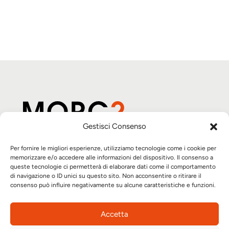
Gestisci Consenso
Per fornire le migliori esperienze, utilizziamo tecnologie come i cookie per
Automazione su misura
memorizzare e/o accedere alle informazioni del dispositivo. Il consenso a
Partner tecnologici
queste tecnologie ci permetterà di elaborare dati come il comportamento
di navigazione o ID unici su questo sito. Non acconsentire o ritirare il
Progetti
consenso può influire negativamente su alcune caratteristiche e funzioni.
Azienda
Morc2 S.r.l.
Contatti
Via Urbania 2, 48018
Accetta
Faenza RA - IT